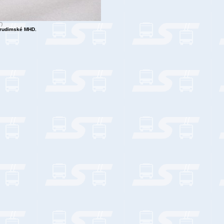
7)
hrudimské MHD.