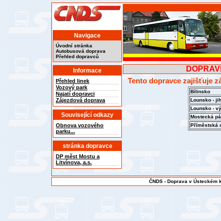
Navigace
Úvodní stránka
Autobusová doprava
Přehled dopravců
DOPRAVNÍ
Informace
Tento dopravce zajišťuje z
Přehled linek
Vozový park
Bílinsko
Najatí dopravci
Zájezdová doprava
Lounsko - ji
Lounsko - v
Související odkazy
Mostecká p
Obnova vozového
Příměstská o
parku...
stránka dopravce
DP měst Mostu a
Litvínova, a.s.
ČNDS - Doprava v Ústeckém kr