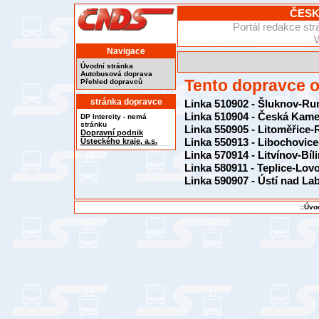
ČESK
Portál redakce s
Navigace
Úvodní stránka
Autobusová doprava
Tento dopravce ob
Přehled dopravců
stránka dopravce
Linka 510902 - Šluknov-R
Linka 510904 - Česká Kam
DP Intercity - nemá
stránku
Linka 550905 - Litoměřice
Dopravní podnik
Linka 550913 - Libochovice
Ústeckého kraje, a.s.
Linka 570914 - Litvínov-Bí
Linka 580911 - Teplice-Lov
Linka 590907 - Ústí nad L
::Úvo