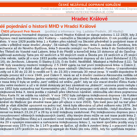
ČESKÉ NEZÁVISLÉ DOPRAVNÍ SDRUŽENÍ
Portál redakce stránek Ústecké Tramvaje a Ústecká Městská Dopra
WWW.USTECKETRAMVAJE.COM
Hradec Králové
lé pojednání o historii MHD v Hradci Králové
 ČNDS připravil Petr Nosek
(podklad a informace: Ing. Ladislav Podivín, Jiří Hladký)
ačátek provozu hromadné dopravy na území Hradce Králové se datuje sobotou 1.12.1928, kdy 2 a
řepravu mezi samostatnou obcí Kukleny – nádražím a Slezským předměstím. O rok později už a
ěsto. V roce 1929 jezdila linka 1 z Kuklen přes nádraží na Slezské předměstí (v podobné trase dod
ezdila v přibližné trase dnešní „dvojky“, čili nádraží- Nový Hradec, linka 3 zavítala do Černilova, l
echanice až do Nového Bydžova, linka 5 dovezla cestující na Pouchov, linka 6 do Svobodných Dvo
řes Třebeš do Vysoké nad Labem, linka 9 do Plotišť a konečně linka 10 dokonce až do Opočna-
ajišťovali autobusy Tatra pro 42 sedících a 50 stojících osob a Škoda pro 19 sedících a 25 stojíc
ychle měnilo, takže již v roce 1933 jezdila vozidla hromadné dopravy až do Lázní Bohdaneč (l.15)
l.16), do Jeníkovic, Librantic či Slatiny (l.13), či do Světí, Neděliště, Máslojed a Hořiněvse (l.11). T
 HK byly zavedeny moderní trolejbusy. 2.5.1949 vyjela na trať první trolejbusová linka- s číslem 2
rase dodnes. V té době však začínala na trase nádraží- Ulrichovo náměstí- Fortna- U transformát
ezdily od 4.30 do 22.30 (v neděli od 5. do 23.30) v intervalu 30 minut (resp. V neděli dopoledne 6
ahájila provoz též v roce 1949, pod číslem 0, která se až k dnešní zastávce Alessandra nelišila od
okračovala přes Stoletou (jedna varianta) nebo jela jako dnešní šestka okolo nádraží na Slezské
e trasa linky 0 byla ve směru „tam“ odlišná od směru „zpět“, kdy se vůz vracel dnešní třídou Karla 
obu velmi moderní a už v té době dokázaly jet bez závislosti na „drátech“, vozovna proto nebyla
oce 1952 byla vystavěna trať Komenského ulicí, čímž byl propojen celý okruh okolo starého měs
rolejbusová linka X, která jezdila z nádraží přes Ulrichovo náměstí, obkroužila ulici dnes pojme
řídou Karla IV. se vrátila na nádraží. V roce 1952 byla zahájena trolejbusová doprava i do Kukle
acházelo 5 trolejbusů Vetra a 10 trolejbusů 7Tr. V roce 1952 vyjela trolejbusová linka 7, která jezd
áměstí do Malšovic (po shodné trase jako při výluce v roce 2003). Tyto tratě jsou (až na trať pře
eště je však důležité upozornit na jednu trať, která byla slibována už před volbami roku 1979. Jed
řebeš. V plánu bylo zatrolejovat linky 23 a 24. Bohužel k tomu zatím nedošlo, i když doufáme, ž
nterval na linkách 23,24,27 a 28 by si totiž trolejbusy zasluhoval. Pro trolejbusovou dopravu jsou d
novuobnovení některých trolejbusových úseků, díky kterým dnes může ve své trase jezdit linka 2 (
eště přes Pospíšilovu třídu) a k zavedení nové trolejbusové tratě okolo Fakultní nemocnice, dík
inka 20 s vysokým intervalem a nahrazena trolejbusovou linkou 1, na které zpočátku jezdily vozy 
bjevovat vozy 15Tr s tím, že 1 14Tr jezdila ve špičce, až došlo k zvedení linky 1 v pracovní dny s 
rolejbusem 14Tr jezdícím na pomocný agregát do Kluků (do roku 2001, kdy ho vystřídala trejsina-