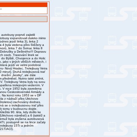
va
utobusy poprvé zajistili
utobusy expandovali daleko mimo
nes jezdí linka 3), linka 2
inka 4 byla vedena přes Stěžery a
rů, linka 7 do Svinar, linka 8
 Dobrušky a Deštného!!! Dopravu
ích osob. Trasování linek se
, do Býště, Chvojence a do Holic
ak, jako v jiných větších městech, i
, která jezdí ve velmi podobné
oru- Nový Hradec. Trolejbusy Vetra
0 minut). Druhá trolejbusová trať
 dnešní „šestky“, ale dále
m předměstí. Nutno také zmínit,
IV. Trolejbusy Vetra byly na svou
 opatřena trolejovým vedením. V
ta. V roce 1952 byla zavedena
novanou Československé Armády a
n. Na konci roku 1953 se v DP
ila z nádraží přes Ulrichovo
s Stoletou) zachovány dodnes.
ná se o trolejbusovou trať přes
e k tomu v budoucnu dojde.
ůležitá 90. léta, kdy došlo ke
Ulrichovo náměstí) a 6 (taktéž a
y čemuž byla zrušena autobusová
14Tr, postupně se na lince začaly
trolejbusy 15Tr a jedním
 21TrACI).