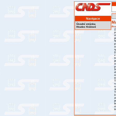
Navigace
Ma
Úvodní stránka
Pro
Hradec Králové
Z
p
m
j
N
p
z
r
(
v
t
j
z
p
ž
d
r
t
T
n
n
J
T
I
z
j
l
o
t