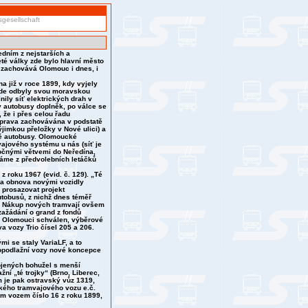
gesellschaft
dním z nejstarších a
eté války zde bylo hlavní město
i zachovává Olomouc i dnes, i
 již v roce 1899, kdy vyjely
 zde odbyly svou moravskou
nily síť elektrických drah v
ly autobusy doplněk, po válce se
 že i přes celou řadu
oprava zachovávána v podstatě
výjimkou přeložky v Nové ulici) a
dně autobusy. Olomoucké
vajového systému u nás (síť je
očnými větvemi do Neředína,
ídáme z předvolebních letáčků
z roku 1967 (evid. č. 129). „Té
yla obnova novými vozidly
í prosazovat projekt
tobusů, z nichž dnes téměř
i). Nákup nových tramvají ovšem
 zažádání o grand z fondů
yl Olomouci schválen, výběrové
a vozy Trio čísel 205 a 206.
mi se staly VariaLF, a to
kopodlažní vozy nové koncepce
pojených bohužel s menší
í „té trojky“ (Brno, Liberec,
 je pak ostravský vůz 1319,
ckého tramvajového vozu e.č.
ým vozem číslo 16 z roku 1899,