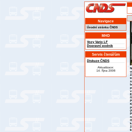
Navigace
Úvodní stránka ČNDS
MHD
Vozy Vario LF
Dopravní podnik
Servis čtenářům
Diskuze ČNDS
Aktualizace:
N
14. října 2006
u
Z
t
z
b
p
v
E
ř
P
K
p
(
P
n
O
k
2
k