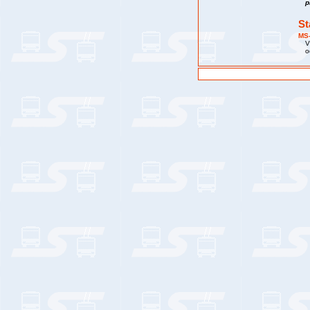
p
St
MS
V
o