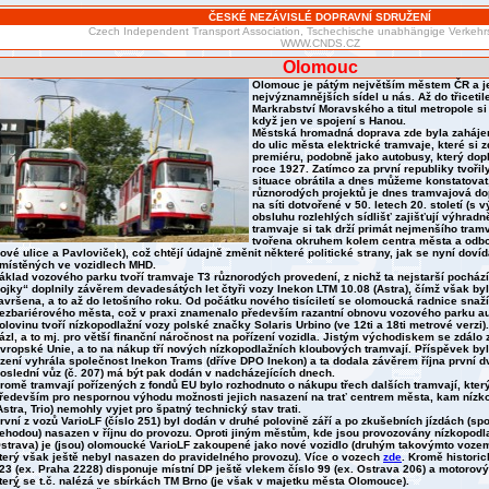
ČESKÉ NEZÁVISLÉ DOPRAVNÍ SDRUŽENÍ
Czech Independent Transport Association, Tschechische unabhängige Verkehrs
WWW.CNDS.CZ
Olomouc
Olomouc je pátým největším městem ČR a je
nejvýznamnějších sídel u nás. Až do třicetil
Markrabství Moravského a titul metropole s
když jen ve spojení s Hanou.
Městská hromadná doprava zde byla zahájena
do ulic města elektrické tramvaje, které si
premiéru, podobně jako autobusy, který dopl
roce 1927. Zatímco za první republiky tvoři
situace obrátila a dnes můžeme konstatovat,
různorodých projektů je dnes tramvajová d
na síti dotvořené v 50. letech 20. století (s 
obsluhu rozlehlých sídlišť zajišťují výhra
tramvaje si tak drží primát nejmenšího tram
tvořena okruhem kolem centra města a odb
ové ulice a Pavloviček), což chtějí údajně změnit některé politické strany, jak se nyní dov
místěných ve vozidlech MHD.
áklad vozového parku tvoří tramvaje T3 různorodých provedení, z nichž ta nejstarší pochází 
rojky“ doplnily závěrem devadesátých let čtyři vozy Inekon LTM 10.08 (Astra), čímž však b
avršena, a to až do letošního roku. Od počátku nového tisíciletí se olomoucká radnice snaž
ezbariérového města, což v praxi znamenalo především razantní obnovu vozového parku au
olovinu tvoří nízkopodlažní vozy polské značky Solaris Urbino (ve 12ti a 18ti metrové verz
ázl, a to mj. pro větší finanční náročnost na pořízení vozidla. Jistým východiskem se zdálo
vropské Unie, a to na nákup tří nových nízkopodlažních kloubových tramvají. Příspěvek b
ízení vyhrála společnost Inekon Trams (dříve DPO Inekon) a ta dodala závěrem října první dv
oslední vůz (č. 207) má být pak dodán v nadcházejících dnech.
romě tramvají pořízených z fondů EU bylo rozhodnuto o nákupu třech dalších tramvají, který
ředevším pro nespornou výhodu možnosti jejich nasazení na trať centrem města, kam níz
Astra, Trio) nemohly vyjet pro špatný technický stav trati.
rvní z vozů VarioLF (číslo 251) byl dodán v druhé polovině září a po zkušebních jízdách (s
ehodou) nasazen v říjnu do provozu. Oproti jiným městům, kde jsou provozovány nízkopodlažn
strava) je (jsou) olomoucké VarioLF zakoupené jako nové vozidlo (druhým takovýmto vozem
terý však ještě nebyl nasazen do pravidelného provozu). Více o vozech
zde
. Kromě histori
23 (ex. Praha 2228) disponuje místní DP ještě vlekem číslo 99 (ex. Ostrava 206) a motorov
terý se t.č. nalézá ve sbírkách TM Brno (je však v majetku města Olomouce).