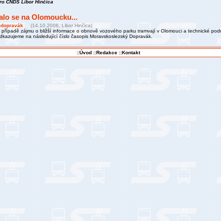
ro ČNDS Libor Hinčica
alo se na Olomoucku...
-dopravák
(14.10.2006, Libor Hinčica)
 případě zájmu o bližší informace o obnově vozového parku tramvají v Olomouci a technické pod
dkazujeme na následující číslo časopis Moravskoslezský Dopravák.
::Úvod
::Redakce
::Kontakt