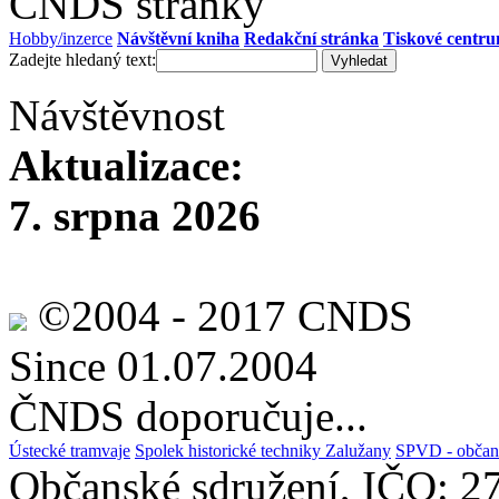
ČNDS stránky
Hobby/inzerce
Návštěvní kniha
Redakční stránka
Tiskové centr
Zadejte hledaný text:
Návštěvnost
Aktualizace:
7. srpna 2026
©2004 - 2017 CNDS
Since 01.07.2004
ČNDS doporučuje...
Ústecké tramvaje
Spolek historické techniky Zalužany
SPVD - občans
Občanské sdružení, IČO: