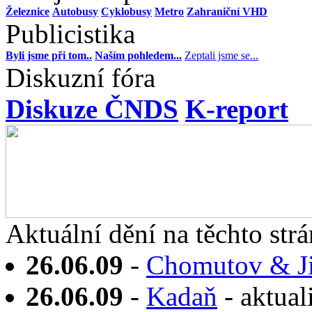
Železnice
Autobusy
Cyklobusy
Metro
Zahraniční VHD
Publicistika
Byli jsme při tom..
Naším pohledem...
Zeptali jsme se...
Diskuzní fóra
Diskuze ČNDS
K-report
Aktuální dění na těchto strá
26.06.09
-
Chomutov & J
26.06.09
-
Kadaň
- aktua