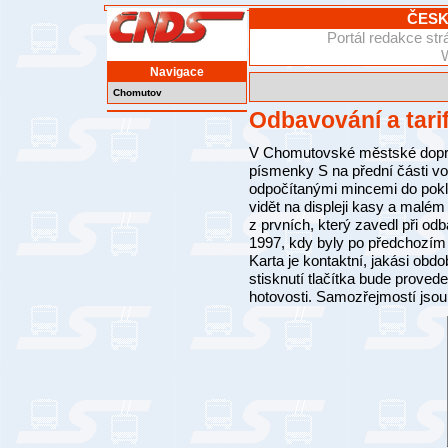
ČESK
Portál redakce s
Navigace
Chomutov
Odbavování a tari
V Chomutovské městské dopra
písmenky S na přední části voz
odpočítanými mincemi do pokla
vidět na displeji kasy a malém 
z prvních, který zavedl při od
1997, kdy byly po předchozím
Karta je kontaktní, jakási obdo
stisknutí tlačítka bude proveden
hotovosti. Samozřejmostí jsou