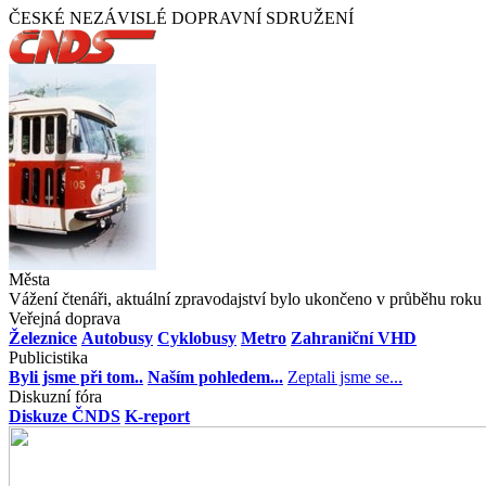
ČESKÉ NEZÁVISLÉ DOPRAVNÍ SDRUŽENÍ
Města
Vážení čtenáři, aktuální zpravodajství bylo ukončeno v průběhu roku 
Veřejná doprava
Železnice
Autobusy
Cyklobusy
Metro
Zahraniční VHD
Publicistika
Byli jsme při tom..
Naším pohledem...
Zeptali jsme se...
Diskuzní fóra
Diskuze ČNDS
K-report