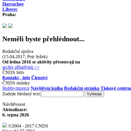
Harrachov
Liberec
Praha:
Neměli byste přehlédnout...
Redakční zpráva
(15.04.2017, Petr Ježek)
Od ledna 2016 se aktivity přesouvají na
archiv příspěvků >>
ČNDS Info
Kontakt - info
Členství
ČNDS stránky
Hobby/inzerce
Návštěvní kniha
Redakční stránka
Tiskové centr
Zadejte hledaný text:
Návštěvnost
Aktualizace:
6. srpna 2026
©2004 - 2017 CNDS