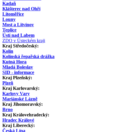
Kadaň
Klášterec nad Ohří
Litoměřice
Louny
Most a Litvínov
Teplice
Ústí nad Labem
ZDO v Ústeckém kraji
Kraj Středočeský:
Kolín
Kolínská řepařská drážka
Kutná Hora
Mladá Boleslav
SID - informace
Kraj Plzeňský:
Plzeň
Kraj Karlovarský:
Karlovy Vary
Mariánské Lázně
Kraj Jihomoravský:
Brno
Kraj Královehradecký:
Hradec Králové
Kraj Liberecký:
Česká Lípa