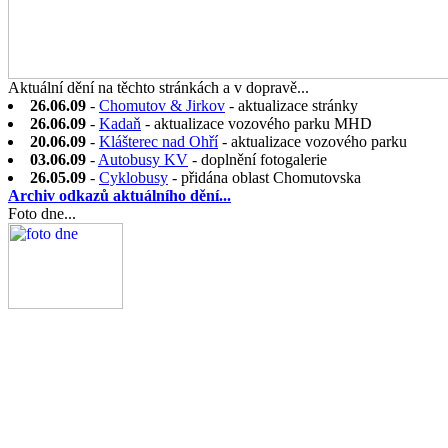
Aktuální dění na těchto stránkách a v dopravě...
26.06.09
-
Chomutov & Jirkov
- aktualizace stránky
26.06.09
-
Kadaň
- aktualizace vozového parku MHD
20.06.09
-
Klášterec nad Ohří
- aktualizace vozového parku
03.06.09
-
Autobusy KV
- doplnění fotogalerie
26.05.09
-
Cyklobusy
- přidána oblast Chomutovska
Archiv odkazů aktuálního dění...
Foto dne...