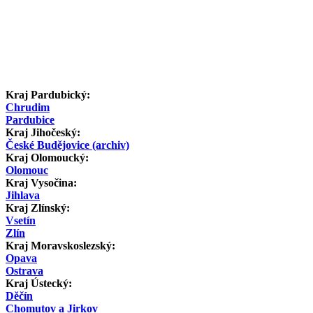
Kraj Pardubický:
Chrudim
Pardubice
Kraj Jihočeský:
České Budějovice (archiv)
Kraj Olomoucký:
Olomouc
Kraj Vysočina:
Jihlava
Kraj Zlínský:
Vsetín
Zlín
Kraj Moravskoslezský:
Opava
Ostrava
Kraj Ústecký:
Děčín
Chomutov a Jirkov