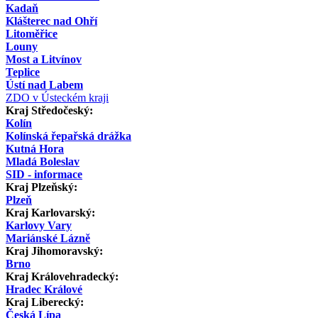
Kadaň
Klášterec nad Ohří
Litoměřice
Louny
Most a Litvínov
Teplice
Ústí nad Labem
ZDO v Ústeckém kraji
Kraj Středočeský:
Kolín
Kolínská řepařská drážka
Kutná Hora
Mladá Boleslav
SID - informace
Kraj Plzeňský:
Plzeň
Kraj Karlovarský:
Karlovy Vary
Mariánské Lázně
Kraj Jihomoravský:
Brno
Kraj Královehradecký:
Hradec Králové
Kraj Liberecký:
Česká Lípa