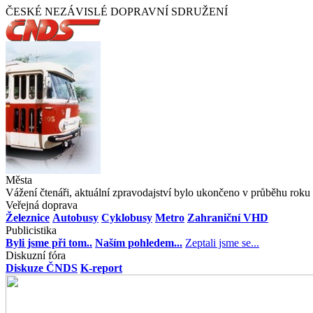
ČESKÉ NEZÁVISLÉ DOPRAVNÍ SDRUŽENÍ
Města
Vážení čtenáři, aktuální zpravodajství bylo ukončeno v průběhu roku 
Veřejná doprava
Železnice
Autobusy
Cyklobusy
Metro
Zahraniční VHD
Publicistika
Byli jsme při tom..
Naším pohledem...
Zeptali jsme se...
Diskuzní fóra
Diskuze ČNDS
K-report