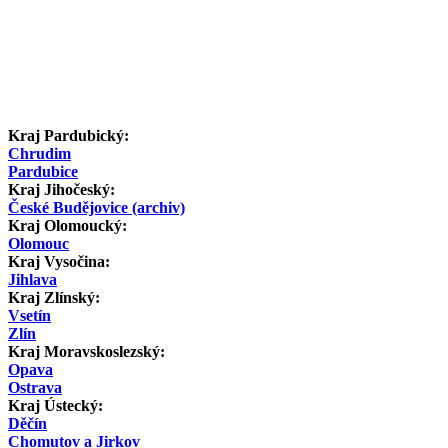
Kraj Pardubický:
Chrudim
Pardubice
Kraj Jihočeský:
České Budějovice (archiv)
Kraj Olomoucký:
Olomouc
Kraj Vysočina:
Jihlava
Kraj Zlínský:
Vsetín
Zlín
Kraj Moravskoslezský:
Opava
Ostrava
Kraj Ústecký:
Děčín
Chomutov a Jirkov