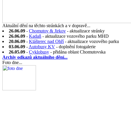
Aktuální dění na těchto stránkách a v dopravě...
26.06.09
-
Chomutov & Jirkov
- aktualizace stránky
26.06.09
-
Kadaň
- aktualizace vozového parku MHD
20.06.09
-
Klášterec nad Ohří
- aktualizace vozového parku
03.06.09
-
Autobusy KV
- doplnění fotogalerie
26.05.09
-
Cyklobusy
- přidána oblast Chomutovska
Archiv odkazů aktuálního dění...
Foto dne...