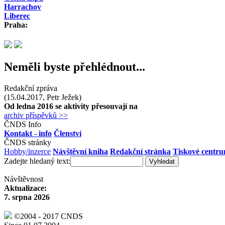
Harrachov
Liberec
Praha:
Neměli byste přehlédnout...
Redakční zpráva
(15.04.2017, Petr Ježek)
Od ledna 2016 se aktivity přesouvají na
archiv příspěvků >>
ČNDS Info
Kontakt - info
Členství
ČNDS stránky
Hobby/inzerce
Návštěvní kniha
Redakční stránka
Tiskové centr
Zadejte hledaný text:
Návštěvnost
Aktualizace:
7. srpna 2026
©2004 - 2017 CNDS