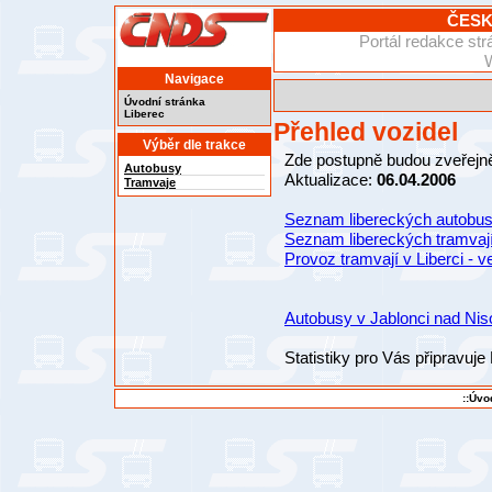
ČESK
Portál redakce s
Navigace
Úvodní stránka
Liberec
Přehled vozidel
Výběr dle trakce
Zde postupně budou zveřejně
Autobusy
Aktualizace:
06.04.2006
Tramvaje
Seznam libereckých autobusů 
Seznam libereckých tramvají 
Provoz tramvají v Liberci - ve
Autobusy v Jablonci nad Niso
Statistiky pro Vás připravuj
::Úvo