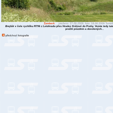
Žamberk
(vloženo: 27.06.2009, foto: 18.06.2009 Tomáš
Brejlák
v čele rychlíku R796 z Letohradu přes Hradec Králové do Prahy. Vemte tedy tuto
prožití prázdnin a dovolených...
předchozí fotografie