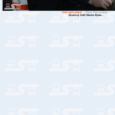
Ústí nad Labem
(Foto: Petr Šašek)
Zkušený řidič Martin Ryba...