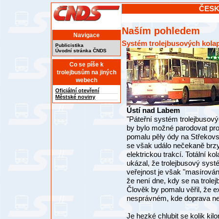
ČESK
Naším pohledem
Navigace
Systém trolejbusových kola
Publicistika
Úvodní stránka ČNDS
Co se píše k
trolejbusům na jiných
webech
Oficiální otevření
Městské noviny
Ústí nad Labem
"Páteřní systém trolejbusový
by bylo možné parodovat pro
pomalu pěly ódy na Střekovs
se však událo nečekaně brzy
elektrickou trakcí. Totální k
ukázal, že trolejbusový syst
veřejnost je však "masírována
že není dne, kdy se na trole
Člověk by pomalu věřil, že ex
nesprávném, kde doprava ne
Je hezké chlubit se kolik kil