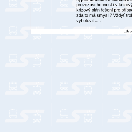
provozuschopnost i v krizov
krizový plán řešení pro příp
zda to má smysl ? Vždyť trole
vyhotovit .....
::Úvo