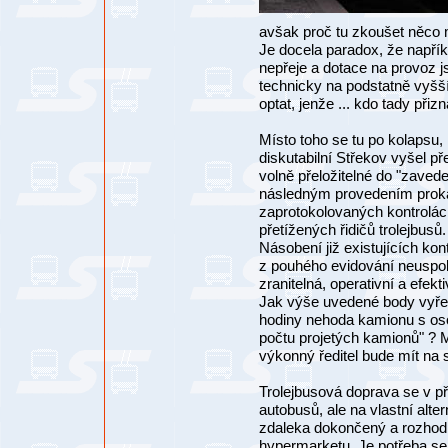
avšak proč tu zkoušet něco 
Je docela paradox, že napřík
nepřeje a dotace na provoz js
technicky na podstatně vyšší
optat, jenže ... kdo tady přiz
Místo toho se tu po kolapsu, 
diskutabilní Střekov vyšel p
volně přeložitelné do "zave
následným provedením proka
zaprotokolovaných kontrolách
přetížených řidičů trolejbusů.
Násobení již existujících kon
z pouhého evidování neuspok
zranitelná, operativní a efekt
Jak výše uvedené body vyřeší
hodiny nehoda kamionu s os
počtu projetých kamionů" ? Mo
výkonný ředitel bude mít na st
Trolejbusová doprava se v p
autobusů, ale na vlastní alter
zdaleka dokončený a rozhodně
hypermarketu. Je potřeba se o