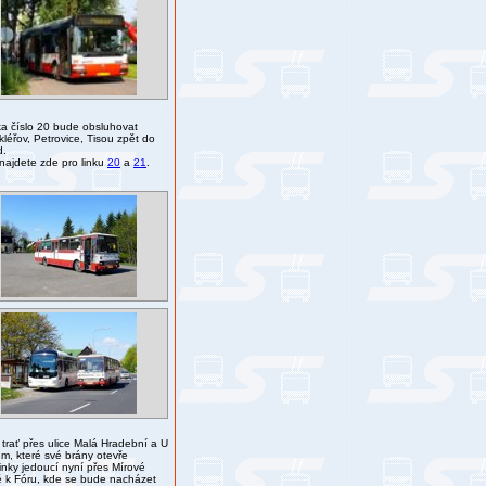
 číslo 20 bude obsluhovat
léřov, Petrovice, Tisou zpět do
d.
 najdete zde pro linku
20
a
21
.
trať přes ulice Malá Hradební a U
, které své brány otevře
linky jedoucí nyní přes Mírové
ě k Fóru, kde se bude nacházet