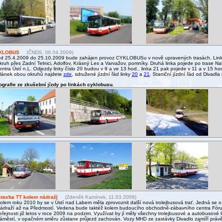
KLOBUS
(ČNDS, 06.04.2009)
d 25.4.2009 do 25.10.2009 bude zahájen provoz CYKLOBUSu v nově upravených trasách. Linka
kruh přes Zadní Telnici, Adolfov, Krásný Les a Varvažov, pomníky. Druhá linka pojede po trase Nak
entra Ústí n.L. Odjezdy linky číslo 20 budou v 9 a ve 13 hod., linka 21 pak pojede v 11 a v 15 ho
lánek obou okruhů najdete
zde
, sdružené jízdní řád linky
20
a
21
. Staniční jízdní řád od Divadla
ografie ze zkušební jízdy po linkách cyklobusu.
tavba TT kolem nádraží
(Zdeněk Kamínek, 11.03.2009)
olem roku 2010 by se v Ústí nad Labem měla zprovoznit další nová trolejbusová trať. Jedná se o 
ádraží až na Předmostí. Vedena bude taktéž kolem budoucího obchodně-zábavního centra Fórum
eřejnosti již letos v roce 2009 na podzim. Využívat by jí měly všechny trolejbusové a autobusové 
áměstí, v opačném směru zůstane průjezd zachován. Vozy MHD ze zastávky Divadlo zamíří práv