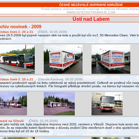
ČESKÉ NEZÁVISLÉ DOPRAVNÍ SDRUŽENÍ
Portál redakce stránek Ústecké Tramvaje a Ústecká Městská Dopra
WWW.USTECKETRAMVAJE.COM
Ústí nad Labem
chiv novinek - 2009
lobus linek č. 20 a 21
(ČNDS, 16.05.2009)
nes 16.5.2009 byl poprvé nasazen vlek na kola a použit byl vůz ev.č. 50 Mercedes Citaro. Vlek b
odinách.
lobus linek č. 20 a 21
(Zdeněk Kamínek, 09.05.2009)
asazení posilových spojů na linky cyklobusů se stává pravidelností. Celkově se posilový vůz nas
rovozu na cyklobusových linkách. Pár fotografií přibližuje dnešní posilu, na kterou byl nasazen vůz
mark na Větruši
(ČNDS, 01.05.2009)
ak jako každý rok, byla objednána doprava mezi ZOO, centrem a Větruší. Doprava byla tento rok
 tím, že se nejezdilo kolem Spolchemie z důvodu zrušení Dne otevřených dveří v této společnosti
rovoz linky byl od 10 do 18 hodiny.