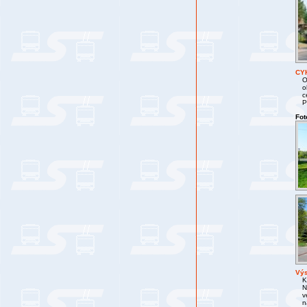
CY
O
o
c
P
Fot
Výs
K
N
v
n