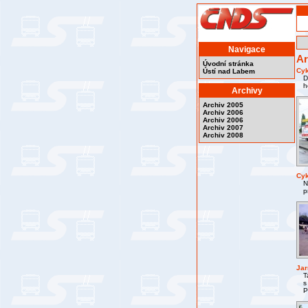
Navigace
Ar
Úvodní stránka
Cyk
Ústí nad Labem
D
h
Archivy
Archiv 2005
Archiv 2006
Archiv 2006
Archiv 2007
Archiv 2008
Cyk
N
p
Jar
T
s
P