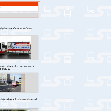
va
yl přivezen včera ve večerních
azuje od prvního dne zahájení
 ev.č. 3.
 objednána v hodinovém intervalu
.