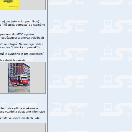
 nejprve jako vnitropodnikový
 je "Městská doprava" od stejného
" provozu do MOC systému.
o současnost a provoz trolejbusů
ch autobusů. Na konci je taktéž
časopise "Ústecký dopravák" -
dení je uváděno je pro dokreslení
ch v dalších městěch.
 kniha byla vydána soukromou
esy vozidel a dostupné informace
ají 6MT ve všech městech, kde