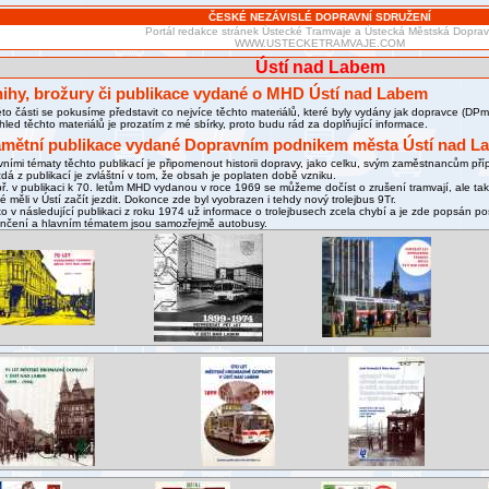
ČESKÉ NEZÁVISLÉ DOPRAVNÍ SDRUŽENÍ
Portál redakce stránek Ústecké Tramvaje a Ústecká Městská Dopra
WWW.USTECKETRAMVAJE.COM
Ústí nad Labem
ihy, brožury či publikace vydané o MHD Ústí nad Labem
éto části se pokusíme představit co nejvíce těchto materiálů, které byly vydány jak dopravce (D
hled těchto materiálů je prozatím z mé sbírky, proto budu rád za doplňující informace.
mětní publikace vydané Dopravním podnikem města Ústí nad L
vními tématy těchto publikací je připomenout historii dopravy, jako celku, svým zaměstnancům p
dá z publikací je zvláštní v tom, že obsah je poplaten době vzniku.
ř. v publikaci k 70. letům MHD vydanou v roce 1969 se můžeme dočíst o zrušení tramvají, ale takté
ré měli v Ústí začít jezdit. Dokonce zde byl vyobrazen i tehdy nový trolejbus 9Tr.
to v následující publikaci z roku 1974 už informace o trolejbusech zcela chybí a je zde popsán pos
nčení a hlavním tématem jsou samozřejmě autobusy.