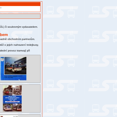
va
PmÚL) či soukromým vydavatelem.
abem
řípadně obchodním partnerům.
ž o jejich nahrazení trolejbusy,
lední provoz tramvají při