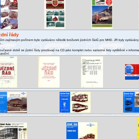
zdní řády
ším zajímavým počinem bylo vydáváno několik brožurek jízdních řádů pro MHD. JR byly vydávány 
...
oučasné době se jízdní řády prodávají na CD jako komplet nebo samotné listy vytištěné v informa
taniční.