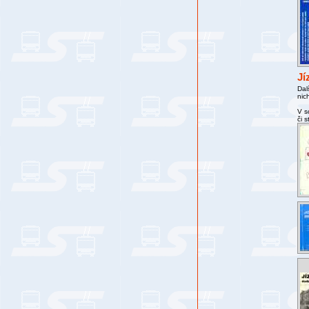
Jí
Dal
nich
V s
či s