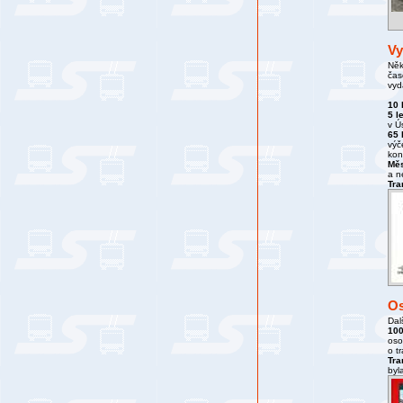
Vy
Něk
čas
vyd
10 
5 l
v Ú
65 
výč
kon
Měs
a n
Tra
Os
Dal
100
oso
o t
Tra
byl