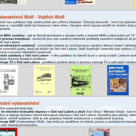
davatelství Wolf - Vojtěch Wolf
teré tyto publikace byly vydány ještě jako přílohy časopisu "Ústecký dopravák", který byl vydáván
opis a v pozdější době byl dostupný i mimo firmu. Vývojem, který časopis proděl do dnešní doby
avatele.
let MOC systému
- zde je čtenář seznámem s vývojem tarifu v ústecké MHD a přechodem od "S
et provozu trolejbusů
- souhrnně jsou zde uvedeny historické podklady zavedení trolejbusů až p
stí nad Labem.
let městských autobusů
- od počátku historie po současnost je uvedeno linkové vedení městský
et vozového parku, který byl dodán do Ústí nad Labem. Další doplňující materiály byly vydány v 
cese k provozu městských autobusů.
tské autobusy v Ústí nad Labem
- v této publikaci se čtenář dozví o vývoji vozidel. Linkové ve
ebylo hlavním tématem publikace.
mvaje T2 v Ústí nad Labem
- publikace podává obraz o provozu tramvají T2 a také jejich osude
tatní vydavatelství
šími vydanými tituly byly:
 let městské hromadné dopravy v Ústí nad Labem a okolí
(Ivan Grisa / Miroslav Grisa) - tuto
bou a mapuje bohatou historii tramvajové dopravy v Ústí nad Labem. Doplněny jsou plánky, nákr
ratích, včetně zastávek. Dále je zde popsána historie autobusové a trolejbusové dopravy.
mvaje 6MT
(Vydavatelství Wolf) - tato kniha je zaměřena na historii, provoz a součastnost tramv
a tato tramvaj provozována.