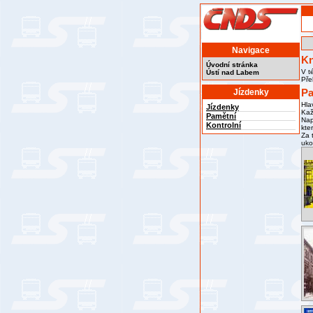
Navigace
Kn
Úvodní stránka
V t
Ústí nad Labem
Pře
Pa
Jízdenky
Hla
Jízdenky
Kaž
Pamětní
Nap
Kontrolní
kte
Za 
uko